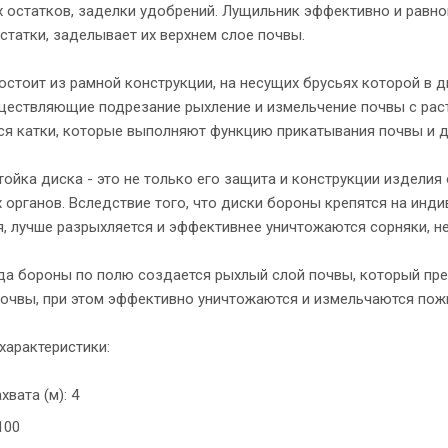
 остатков, заделки удобрений. Лущильник эффективно и равно
татки, заделывает их верхнем слое почвы.
стоит из рамной конструкции, на несущих брусьях которой в 
уществляющие подрезание рыхление и измельчение почвы с рас
ся катки, которые выполняют функцию прикатывания почвы и д
ойка диска - это не только его защита и конструкции изделия 
 органов. Вследствие того, что диски бороны крепятся на инд
я, лучше разрыхляется и эффективнее уничтожаются сорняки, н
да бороны по полю создается рыхлый слой почвы, который пр
почвы, при этом эффективно уничтожаются и измельчаются пожн
характеристики:
вата (м): 4
4100