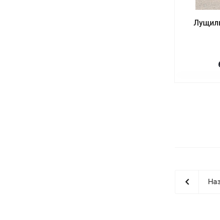
Лущил
Наз