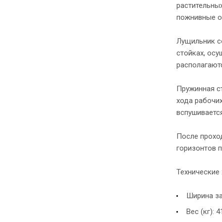
растительных
пожнивные ос
Лущильник со
стойках, ос
располагают
Пружинная ст
хода рабочих
вспушиваетс
После прохо
горизонтов 
Технические 
Ширина зах
Вес (кг): 