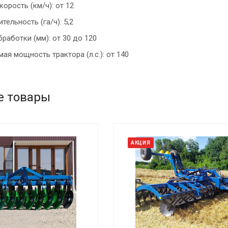
корость (км/ч): от 12
ельность (га/ч): 5,2
бработки (мм): от 30 до 120
ая мощность трактора (л.с.): от 140
е товары
АКЦИЯ