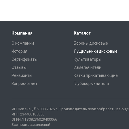
Компания
Каталог
О компании
Бороны дисковые
История
Лущильники дисковые
Сертификаты
Культиваторы
Отзывы
Измельчители
Реквизиты
Катки прикатывающие
Вопрос-ответ
Глубокорыхлители
ИП Левенец
© 2008-2026 г. Производитель почвообрабатывающей
ИНН 234400105056
ОГРНИП 308236029400066
Все права защищены!