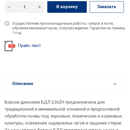
В корзину
Заказать
Осуществляем пусконаладочные работы: запуск в поле,
обучение механизаторов, сопровождение. Гарантия на технику
1 год.
Прайс-лист
Описание
Борона дисковая БДЛ 2,0х2Н предназначена для
традиционной и минимальной основной и предпосевной
обработки почвы под зерновые, технические и кормовые
культуры, освежения задернелых лугов и лущения стерни.
За один проход борона БДЛ производит измельчение и